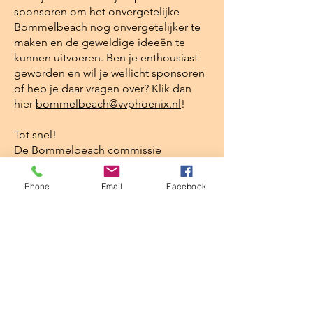
sponsoren om het onvergetelijke
Bommelbeach nog onvergetelijker te
maken en de geweldige ideeën te
kunnen uitvoeren. Ben je enthousiast
geworden en wil je wellicht sponsoren
of heb je daar vragen over? Klik dan
hier
bommelbeach@vvphoenix.nl
!
Tot snel!
De Bommelbeach commissie
Phone
Email
Facebook
Contact Phoenix
E-mail:
info@vvphoenix.nl
K.v.K. nr:
40156010
Adres Sporthal