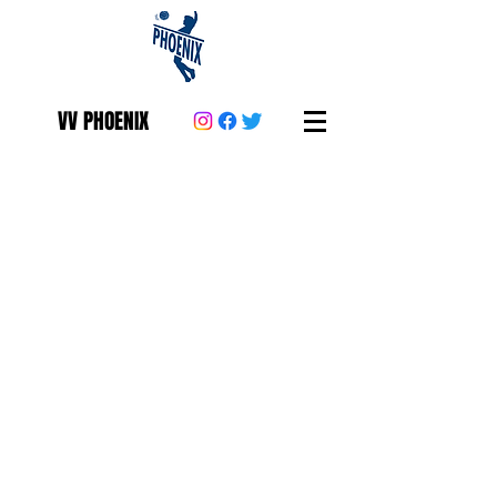
VV PHOENIX
Contact Phoenix
E-mail:
info@vvphoenix.nl
K.v.K. nr:
40156010