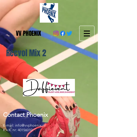
VV PHOENIX
Recvol Mix 2
Contact Phoenix
E-mail:
info@vvphoenix.nl
K.v.K. nr:
40156010