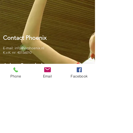
Contact Phoenix
E-mail:
info@vvphoenix.nl
K.v.K. nr:
40156010
Adres Sporthal
Sporthal De Sportwaard Oude Bosscheweg 6
Phone
Email
Facebook
5301 LA Zaltbommel
Telefoon: 0418 - 512 679
Nevobo
Voor meer informatie:
www.nevobo.nl