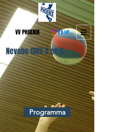
VV PHOENIX
Nevobo CMV 5 en 6
Programma