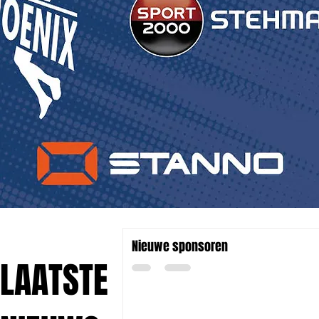
Nieuwe sponsoren
LAATSTE