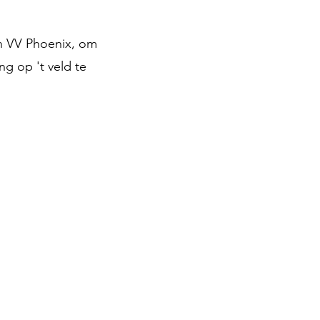
n VV Phoenix, om
g op 't veld te