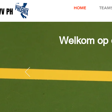
HOME
TEAM
VV PHOENIX
Welkom op d