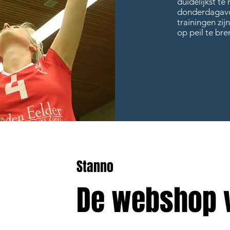
duidelijkst te
donderdagavo
trainingen zij
op peil te br
Stanno
De webshop 