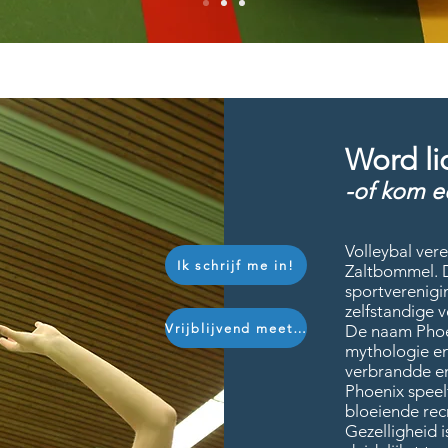
Word li
-of kom e
Volleybal vere
Ik schrijf me in!
Zaltbommel. D
sportverenigi
zelfstandige v
Vrijblijvend meetrainen
De naam Phoen
mythologie en 
verbrandde en
Phoenix speel
bloeiende rec
Gezelligheid i