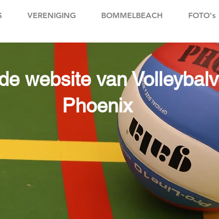
S
VERENIGING
BOMMELBEACH
FOTO's
e website van Volleybalv
Phoenix